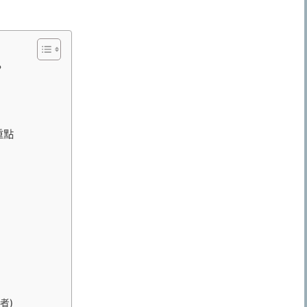
？
重點
者)