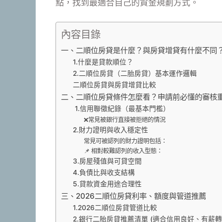
點，找到最適合自己的資金規劃方式。
內容目錄
一、二順位房貸是什麼？與房貸增貸有什麼不同
1.什麼是貸款順位？
2.二順位房貸（二胎房貸）基本運作邏輯
二順位房貸與房貸增貸比較
二、二順位房貸條件怎麼看？申請前必懂的審核
1.信用聯徵紀錄（最基本門檻）
❌常見被銀行直接被拒絕的情況
2.財力證明與收入穩定性
常見可被認列的財力證明包括：
📌 相對較難認列的收入型態：
3.房屋殘值與可貸空間
4.負債比與收支結構
5.貸款資金用途合理性
三、2026二順位房貸利率、額度與管道推薦
1.2026二順位房貸管道比較
2.銀行二胎房貸推薦清單 (適合信用良好、有薪轉