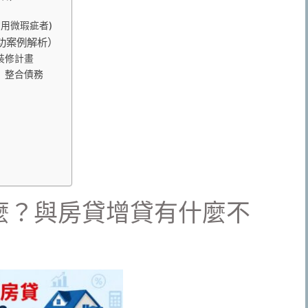
信用微瑕疵者)
功案例解析）
裝修計畫
」整合債務
麼？與房貸增貸有什麼不