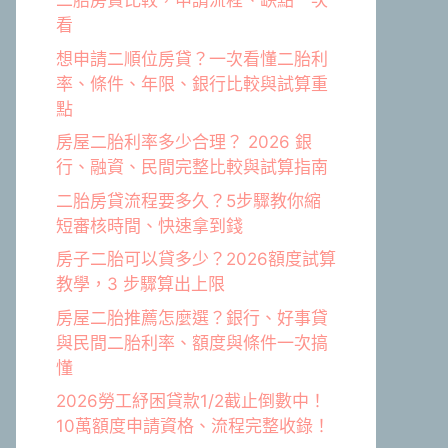
二胎房貸比較，申請流程、缺點一次
看
想申請二順位房貸？一次看懂二胎利
率、條件、年限、銀行比較與試算重
點
房屋二胎利率多少合理？ 2026 銀
行、融資、民間完整比較與試算指南
二胎房貸流程要多久？5步驟教你縮
短審核時間、快速拿到錢
房子二胎可以貸多少？2026額度試算
教學，3 步驟算出上限
房屋二胎推薦怎麼選？銀行、好事貸
與民間二胎利率、額度與條件一次搞
懂
2026勞工紓困貸款1/2截止倒數中！
10萬額度申請資格、流程完整收錄！