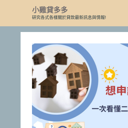
跳
小雞貸多多
至
主
研究各式各樣關於貸款最新訊息與情報!
要
內
容