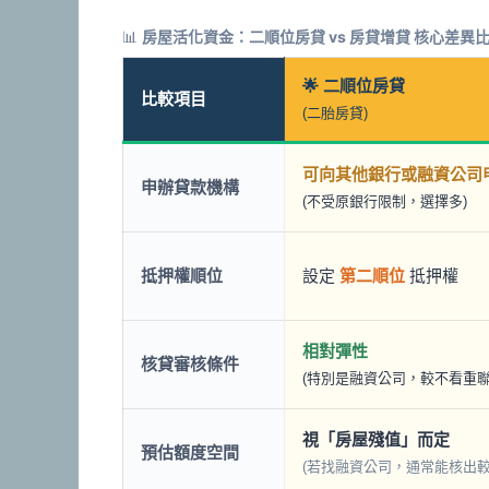
📊
房屋活化資金：二順位房貸 vs 房貸增貸 核心差異
🌟 二順位房貸
比較項目
(二胎房貸)
可向其他銀行或融資公司
申辦貸款機構
(不受原銀行限制，選擇多)
抵押權順位
設定
第二順位
抵押權
相對彈性
核貸審核條件
(特別是融資公司，較不看重聯
視「房屋殘值」而定
預估額度空間
(若找融資公司，通常能核出較