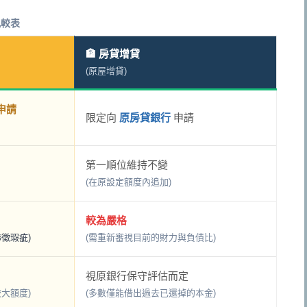
比較表
🏦 房貸增貸
(原屋增貸)
申請
限定向
原房貸銀行
申請
第一順位維持不變
(在原設定額度內追加)
較為嚴格
徵瑕疵)
(需重新審視目前的財力與負債比)
視原銀行保守評估而定
大額度)
(多數僅能借出過去已還掉的本金)