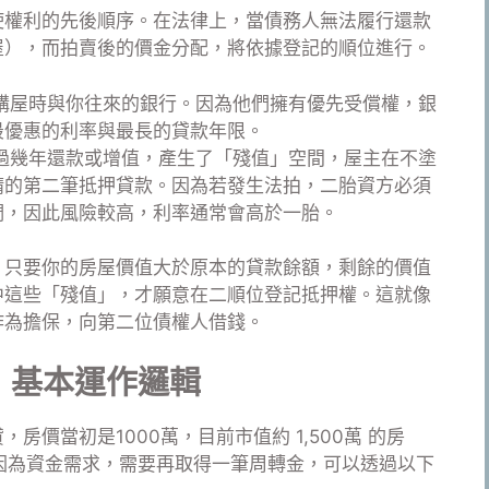
使權利的先後順序。在法律上，當債務人無法履行還款
屋），而拍賣後的價金分配，將依據登記的順位進行。
購屋時與你往來的銀行。因為他們擁有優先受償權，銀
最優惠的利率與最長的貸款年限。
過幾年還款或增值，產生了「殘值」空間，屋主在不塗
請的第二筆抵押貸款。因為若發生法拍，二胎資方必須
們，因此風險較高，利率通常會高於一胎。
，只要你的房屋價值大於原本的貸款餘額，剩餘的價值
中這些「殘值」，才願意在二順位登記抵押權。這就像
作為擔保，向第二位債權人借錢。
）基本運作邏輯
價當初是1000萬，目前市值約 1,500萬 的房
在因為資金需求，需要再取得一筆周轉金，可以透過以下