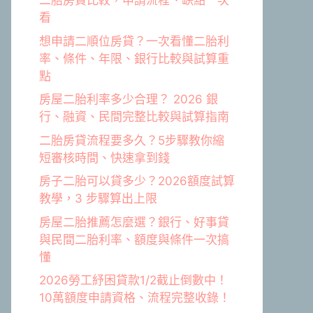
二胎房貸比較，申請流程、缺點一次
看
想申請二順位房貸？一次看懂二胎利
率、條件、年限、銀行比較與試算重
點
房屋二胎利率多少合理？ 2026 銀
行、融資、民間完整比較與試算指南
二胎房貸流程要多久？5步驟教你縮
短審核時間、快速拿到錢
房子二胎可以貸多少？2026額度試算
教學，3 步驟算出上限
房屋二胎推薦怎麼選？銀行、好事貸
與民間二胎利率、額度與條件一次搞
懂
2026勞工紓困貸款1/2截止倒數中！
10萬額度申請資格、流程完整收錄！