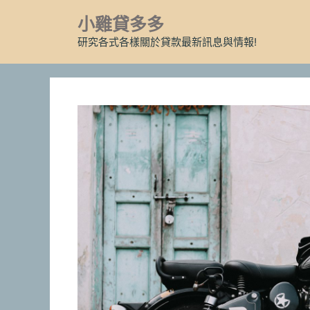
跳
小雞貸多多
至
主
研究各式各樣關於貸款最新訊息與情報!
要
內
容