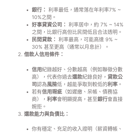
銀行：
利率最低，通常落在年利率7% ~
10%之間。
好事貸資公司：
利率居中，約 7% ~ 14%
之間，比銀行高但比民間低且合法透明。
民間貸款：
利率最高，可能高達 9% ~
30% 甚至更高（通常以月息計）。
借款人信用條件：
信用
紀錄越好、分數越高（例如聯徵分數
高），代表你過去
還款
紀錄良好，
貸款公
司
認為
風險
低，越能爭取到較低的
利率
。
若有
信用瑕疵
（如遲繳、呆帳、債務協
商），
利率
會明顯提高，甚至
銀行
會直接
婉拒。
還款能力與負債比：
你有穩定、充足的收入證明（薪資轉帳、