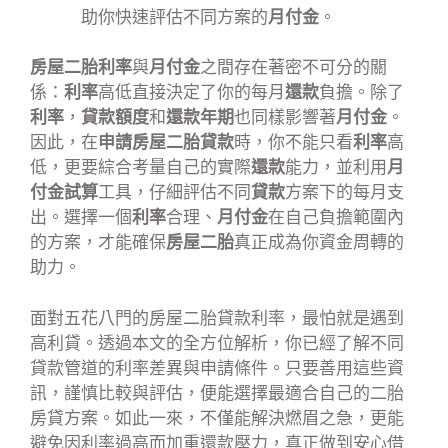
助你快速評估不同方案的
月付金
。
房屋二胎利率
與
月付金
之間存在著密不可分的關
係：
利率
高低直接決定了你的每月
還款
負擔。除了
利率
，
貸款額度
和
還款年期
也同樣影響著
月付金
。
因此，在
申請房屋二胎貸款
時，你不能只看
利率
高
低，更要綜合考量自己的實際
還款
能力，並利用
月
付金試算
工具，仔細評估不同
貸款
方案下的每月支
出。選擇一個
利率
合理、
月付金
在自己負擔範圍內
的方案，才能確保
房屋二胎
真正成為你資金周轉的
助力。
面對五花八門的房屋二胎貸款利率，最怕就是遇到
高利貸。透過本文的全方位解析，你已經了解不同
貸款管道的利率差異與申請條件。只要善用這些資
訊，謹慎比較與評估，便能選擇最適合自己的二胎
房貸方案。如此一來，不僅能解決燃眉之急，更能
避免因利率過高而加重還款壓力，真正做到安心借