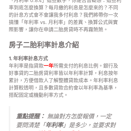
「月利率 0.8%」這些數字，你是否曾疑惑：這些利
率到底怎麼換算？每月繳的利息是怎麼來的？不同
的計息方式會不會讓我多付利息？我們將帶你一次
搞懂「年利率 vs. 月利率」的差異、換算公式與實
際影響，讓你在申請二胎房貸時不再霧煞煞。
房子二胎利率計息介紹
1. 年利率計息方式
年利率是指貸款
一年
所需支付的利息比例。銀行及
好事貸的二胎房貸利率皆以年利率計算，利息按年
累計，方便借款人了解整體貸款成本。年利率利息
計算較透明，且多數貸款合約會以年利率為基準，
搭配固定或機動利率方式。
重點提醒：
無論對方怎麼報價，一定
要問清楚「
年利率
」是多少，並要求對