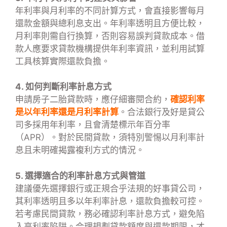
年利率與月利率的不同計算方式，會直接影響每月
還款金額與總利息支出。年利率透明且方便比較，
月利率則需自行換算，否則容易誤判貸款成本。借
款人應要求貸款機構提供年利率資訊，並利用試算
工具核算實際還款負擔。
4. 如何判斷利率計息方式
申請房子二胎貸款時，應仔細審閱合約，
確認利率
是以年利率還是月利率計算
。合法銀行及好是貸公
司多採用年利率，且會清楚標示年百分率
（APR）。對於民間貸款，須特別警惕以月利率計
息且未明確揭露複利方式的情況。
5. 選擇適合的利率計息方式與管道
建議優先選擇銀行或正規合乎法規的好事貸公司，
其利率透明且多以年利率計息，還款負擔較可控。
若考慮民間貸款，務必確認利率計息方式，避免陷
入高利率陷阱。合理規劃貸款額度與還款期限，才