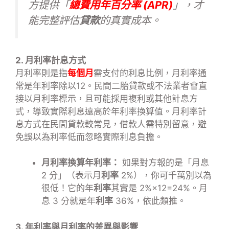
方提供「
總費用年百分率 (APR)
」，才
能完整評估
貸款
的真實成本。
2. 月利率計息方式
月利率則是指
每個月
需支付的利息比例，月利率通
常是年利率除以12。民間二胎貸款或不法業者會直
接以月利率標示，且可能採用複利或其他計息方
式，導致實際利息遠高於年利率換算值。月利率計
息方式在民間貸款較常見，借款人需特別留意，避
免誤以為利率低而忽略實際利息負擔。
月利率換算年利率：
如果對方報的是「月息
2 分」（表示月
利率
2%），你可千萬別以為
很低！它的年
利率
其實是
2%
×
12
=
24%
。月
息 3 分就是年
利率
36%，依此類推。
3. 年利率與月利率的差異與影響