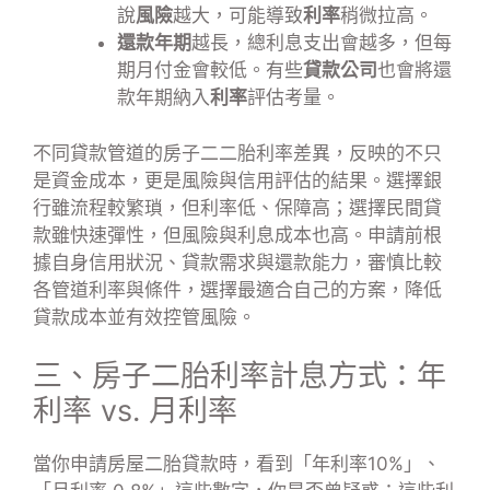
說
風險
越大，可能導致
利率
稍微拉高。
還款年期
越長，總利息支出會越多，但每
期月付金會較低。有些
貸款公司
也會將還
款年期納入
利率
評估考量。
不同貸款管道的房子二二胎利率差異，反映的不只
是資金成本，更是風險與信用評估的結果。選擇銀
行雖流程較繁瑣，但利率低、保障高；選擇民間貸
款雖快速彈性，但風險與利息成本也高。申請前根
據自身信用狀況、貸款需求與還款能力，審慎比較
各管道利率與條件，選擇最適合自己的方案，降低
貸款成本並有效控管風險。
三、房子二胎利率計息方式：年
利率 vs. 月利率
當你申請房屋二胎貸款時，看到「年利率10%」、