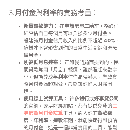
3.
月付金
與
利率
的實務考量：
衡量還款能力：
在
申請房屋二胎
前，務必仔
細評估自己每個月可以負擔多少
月付金
。一
般建議
月付金
佔月收入的比例不超過
40%
，
這樣才不會影響到你的日常生活開銷和緊急
備用金。
別被低月息迷惑：
正如我們前面提到的，
民
間貸款
常用「月息」報價，雖然看起來數字
小，但換算成年
利率
往往高得嚇人，導致實
際
月付金
遠超想像，最終讓你陷入財務困
境。
使用線上試算工具：
許多
銀行
或
好事貸公司
的官網，或是財經網站，都有提供免費的
二
胎房貸月付金試算
工具。輸入你的
貸款額
度
、
年利率
、
還款年期
，就能快速得到預估
的
月付金
。這是一個非常實用的工具，能幫