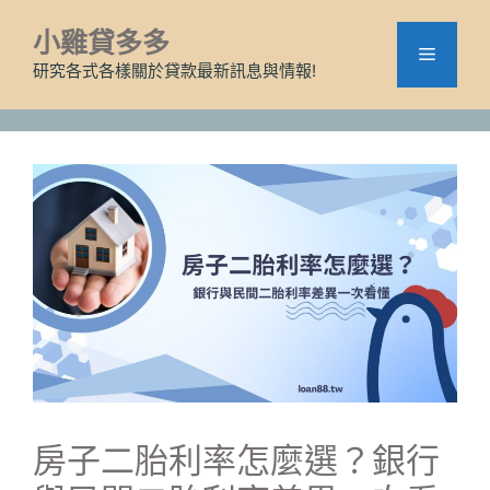
跳
小雞貸多多
至
選
主
研究各式各樣關於貸款最新訊息與情報!
要
單
內
容
房子二胎利率怎麼選？銀行