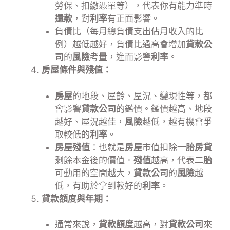
勞保、扣繳憑單等），代表你有能力準時
還款
，對
利率
有正面影響。
負債比（每月總負債支出佔月收入的比
例）越低越好，負債比過高會增加
貸款公
司
的
風險
考量，進而影響
利率
。
房屋條件與殘值：
房屋
的地段、屋齡、屋況、變現性等，都
會影響
貸款公司
的鑑價。鑑價越高、地段
越好、屋況越佳，
風險
越低，越有機會爭
取較低的
利率
。
房屋殘值
：也就是
房屋
市值扣除
一胎房貸
剩餘本金後的價值。
殘值
越高，代表
二胎
可動用的空間越大，
貸款公司
的
風險
越
低，有助於拿到較好的
利率
。
貸款額度與年期：
通常來說，
貸款額度
越高，對
貸款公司
來