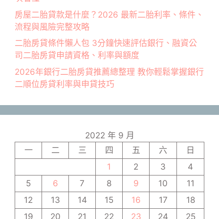
房屋二胎貸款是什麼？2026 最新二胎利率、條件、
流程與風險完整攻略
二胎房貸條件懶人包 3分鐘快速評估銀行、融資公
司二胎房貸申請資格、利率與額度
2026年銀行二胎房貸推薦總整理 教你輕鬆掌握銀行
二順位房貸利率與申貸技巧
2022 年 9 月
一
二
三
四
五
六
日
1
2
3
4
5
6
7
8
9
10
11
12
13
14
15
16
17
18
19
20
21
22
23
24
25