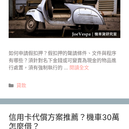
如何申請假扣押？假扣押的聲請條件、文件與程序
有哪些？須針對名下金錢或可變賣為現金的物品進
行處置，須有強制執行的 …
閱讀全文
分
貸款
類
信用卡代償方案推薦？機車30萬
怎麼借？