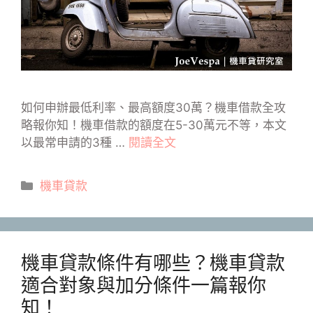
如何申辦最低利率、最高額度30萬？機車借款全攻
略報你知！機車借款的額度在5-30萬元不等，本文
以最常申請的3種 …
閱讀全文
分
機車貸款
類
機車貸款條件有哪些？機車貸款
適合對象與加分條件一篇報你
知！