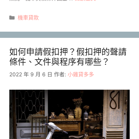
分
機車貸款
類
如何申請假扣押？假扣押的聲請
條件、文件與程序有哪些？
2022 年 9 月 6 日
作者:
小雞貸多多