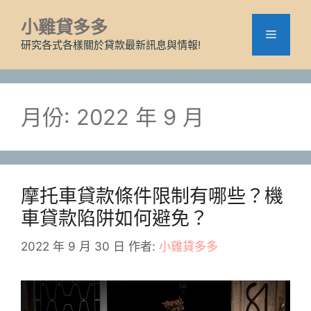
跳
小雞貸多多
至
選
主
研究各式各樣關於貸款最新訊息與情報!
要
單
內
容
月份:
2022 年 9 月
摩托車貸款條件限制有哪些？機
車貸款陷阱如何避免？
2022 年 9 月 30 日
作者:
小雞貸多多