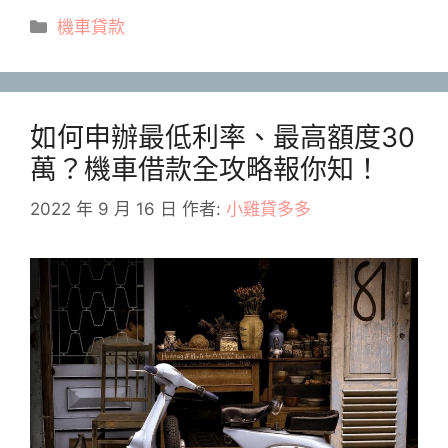
分
機車貸款
類
如何申辦最低利率、最高額度30
萬？機車借款全攻略報你知！
2022 年 9 月 16 日
作者:
小雞貸多多