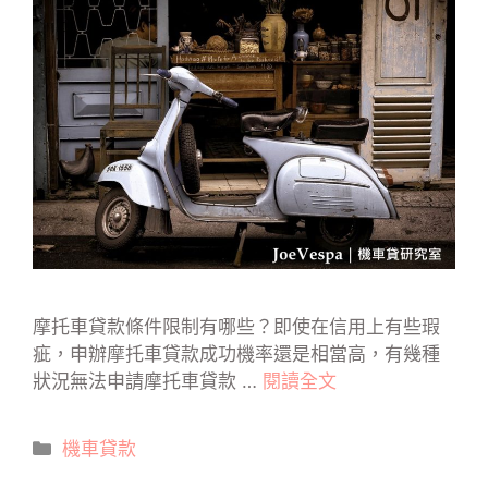
摩托車貸款條件限制有哪些？即使在信用上有些瑕
疵，申辦摩托車貸款成功機率還是相當高，有幾種
狀況無法申請摩托車貸款 …
閱讀全文
分
機車貸款
類