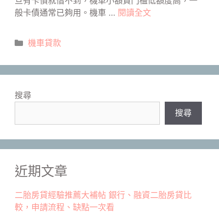
旦有卡債就借不到，機車小額貸門檻低額度高，一
般卡債通常已夠用。機車 …
閱讀全文
分
機車貸款
類
搜尋
搜尋
近期文章
二胎房貸經驗推薦大補帖 銀行、融資二胎房貸比
較，申請流程、缺點一次看