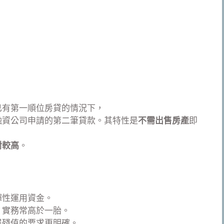
已有第一順位房貸的情況下，
融資公司申請的第二筆貸款。其特性是
不需出售房產
即
對較高
。
彈性運用資金。
，實務常高於一胎。
屋殘值的要求更明確。