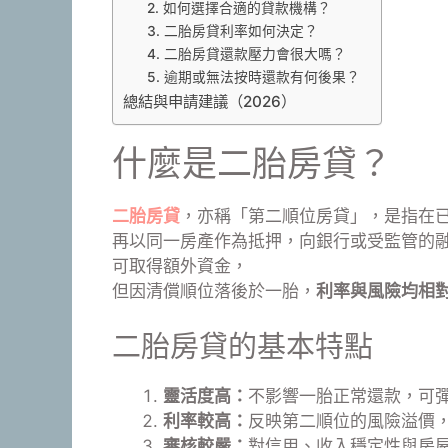
2. 如何選擇合適的貸款機構？
3. 二胎房貸利率如何決定？
4. 二胎房貸還款壓力會很大嗎？
5. 逾期或無法按時還款有何後果？
總結與申請建議（2026）
什麼是二胎房貸？
二胎房貸
，亦稱「第二順位房貸」，是指在
再以同一房產作為抵押，向銀行或受監管的
可取得額外資金，
但因清償順位落後於一胎，
利率與風險均相
二胎房貸的基本特點
靈活度高：
不影響一胎正常還款，可
利率較高：
反映第二順位的風險溢價
審核較嚴：
對信用、收入穩定性與房