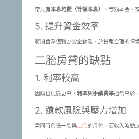
常見有
本息均攤（等額本息）
、等額本金、
5. 提升資金效率
將閒置淨值轉為資金動能，於投報合理的情
二胎房貸的缺點
1. 利率較高
因順位風險更高，
利率與手續費率
通常高於
2. 還款風險與壓力增加
需同時負擔一胎與
二胎
的月付，若收入波動