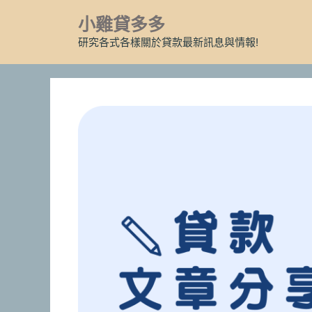
跳
小雞貸多多
至
主
研究各式各樣關於貸款最新訊息與情報!
要
內
容