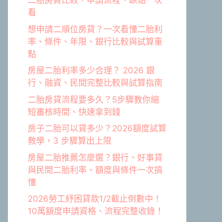
二胎房貸比較，申請流程、缺點一次
看
想申請二順位房貸？一次看懂二胎利
率、條件、年限、銀行比較與試算重
點
房屋二胎利率多少合理？ 2026 銀
行、融資、民間完整比較與試算指南
二胎房貸流程要多久？5步驟教你縮
短審核時間、快速拿到錢
房子二胎可以貸多少？2026額度試算
教學，3 步驟算出上限
房屋二胎推薦怎麼選？銀行、好事貸
與民間二胎利率、額度與條件一次搞
懂
2026勞工紓困貸款1/2截止倒數中！
10萬額度申請資格、流程完整收錄！