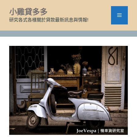
跳
小雞貸多多
至
選
主
研究各式各樣關於貸款最新訊息與情報!
要
單
內
容