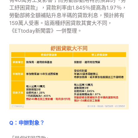
有40萬勞工受影響；而勞動部動用特別預算的「勞
工紓困貸款」，貸款利率由1.845％提高為1.97％，
勞動部將全額補貼升息半碼的貸款利息，預計將有
159萬人受惠。這兩種紓困貸款其實大不同，
《ETtoday新聞雲》一併整理。
Q：申辦對象？