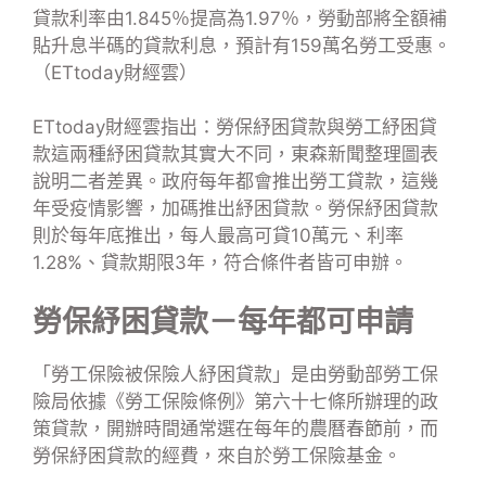
貸款利率由1.845％提高為1.97％，勞動部將全額補
貼升息半碼的貸款利息，預計有159萬名勞工受惠。
（ETtoday財經雲）
ETtoday財經雲指出：勞保紓困貸款與勞工紓困貸
款這兩種紓困貸款其實大不同，東森新聞整理圖表
說明二者差異。政府每年都會推出勞工貸款，這幾
年受疫情影響，加碼推出紓困貸款。勞保紓困貸款
則於每年底推出，每人最高可貸10萬元、利率
1.28%、貸款期限3年，符合條件者皆可申辦。
勞保紓困貸款－每年都可申請
「勞工保險被保險人紓困貸款」是由勞動部勞工保
險局依據《勞工保險條例》第六十七條所辦理的政
策貸款，開辦時間通常選在每年的農曆春節前，而
勞保紓困貸款的經費，來自於勞工保險基金。