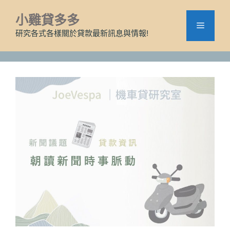
跳
小雞貸多多
至
選
主
研究各式各樣關於貸款最新訊息與情報!
要
單
內
容