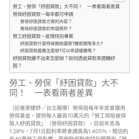
勞工、勞保「紓困貸款」大不同！ 一表看兩者差異
勞保紓困貸款－每年都可申請
勞保紓困貸款方案的內容？
勞保紓困貸款的申請條件？
勞工紓困貸款－疫情特別專案
紓困貸款什麼時候開始還款?繳款期限多久?
紓困貸款遲繳怎麼辦?可以申請緩繳嗎？
紓困貸款繳不出來怎麼辦？如何透過貸款來週轉紓
困？
勞工、勞保「紓困貸款」大不
同！ 一表看兩者差異
〔記者廖婕妤／台北報導〕勞保局每年年底會運用
勞保基金，提供每人最高10萬元的「勞工保險被保
險人紓困貸款」（勞保紓困貸款），目前年息為
1.28％，7月1日起利率將會調高為1.405％，粗估約