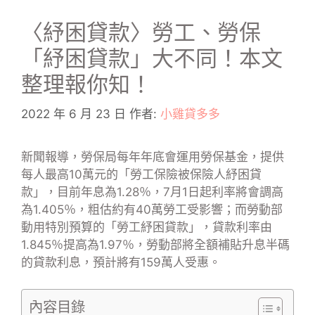
〈紓困貸款〉勞工、勞保
「紓困貸款」大不同！本文
整理報你知！
2022 年 6 月 23 日
作者:
小雞貸多多
新聞報導，勞保局每年年底會運用勞保基金，提供
每人最高10萬元的「勞工保險被保險人紓困貸
款」，目前年息為1.28％，7月1日起利率將會調高
為1.405％，粗估約有40萬勞工受影響；而勞動部
動用特別預算的「勞工紓困貸款」，貸款利率由
1.845％提高為1.97％，勞動部將全額補貼升息半碼
的貸款利息，預計將有159萬人受惠。
內容目錄