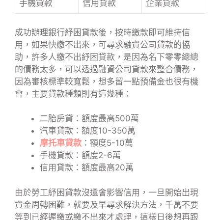
手機貸款
信用貸款
企業貸款
成功辦理銀行紓困貸款後，按時繳款即可維持信
用，如果快繳不出來，可尋求融資公司貸款的協
助，許多人繳不出紓困貸款，是因為名下零零總總
的債務太多，可以透過融資公司貸款來整合債務，
因為審核標準較寬鬆，想多留一點預備金也很有機
會，主要貸款種類則有這幾種：
二胎房貸：額度最高500萬
汽車貸款：額度10-350萬
摩托車貸款
：額度5-10萬
手機貸款：額度2-6萬
信用貸款：額度最高20萬
由於勞工紓困貸款沒還會影響信用，一旦開始出現
資金周轉困難，就要及早尋求解決方法，千萬不要
等到已經遲繳或繳不出來才處理，這樣日後想再跟