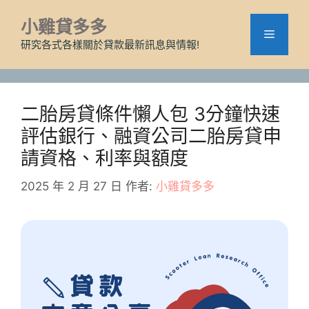
跳
小雞貸多多
至
選
主
研究各式各樣關於貸款最新訊息與情報!
要
單
內
容
二胎房貸條件懶人包 3分鐘快速
評估銀行、融資公司二胎房貸申
請資格、利率與額度
2025 年 2 月 27 日
作者:
小雞貸多多