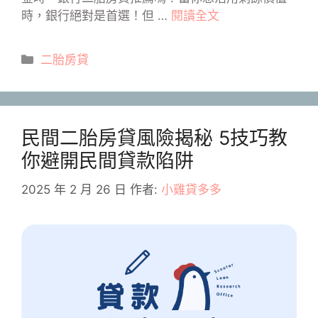
時，銀行絕對是首選！但 …
閱讀全文
分
二胎房貸
類
民間二胎房貸風險揭秘 5技巧教
你避開民間貸款陷阱
2025 年 2 月 26 日
作者:
小雞貸多多