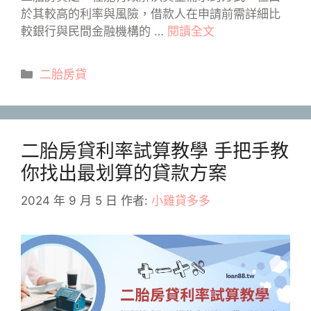
於其較高的利率與風險，借款人在申請前需詳細比
較銀行與民間金融機構的 …
閱讀全文
分
二胎房貸
類
二胎房貸利率試算教學 手把手教
你找出最划算的貸款方案
2024 年 9 月 5 日
作者:
小雞貸多多