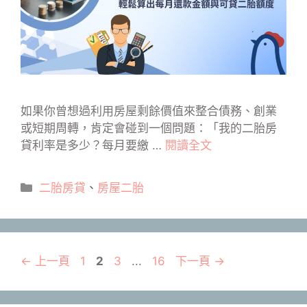
如果你曾想過利用房屋剩餘價值來整合債務、創業
或短期周轉，肯定會碰到一個問題：「我的二胎房
貸利率是多少？每月要繳 …
閱讀全文
分
二胎房貸
、
房屋二胎
類
頁
頁
頁
頁
←
上一頁
1
2
3
...
16
下一頁
→
面
面
面
面